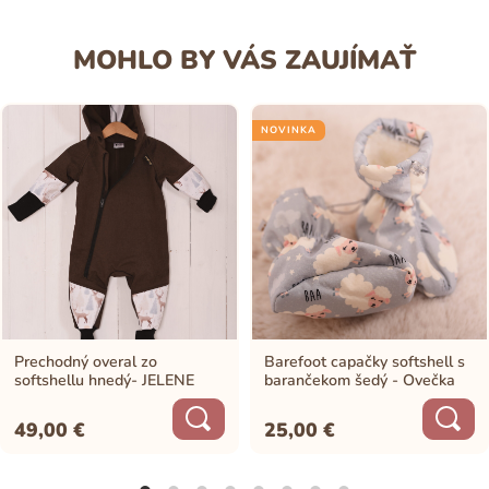
MOHLO BY VÁS ZAUJÍMAŤ
NOVINKA
Prechodný overal zo
Barefoot capačky softshell s
softshellu hnedý- JELENE
barančekom šedý - Ovečka
49,00
€
25,00
€