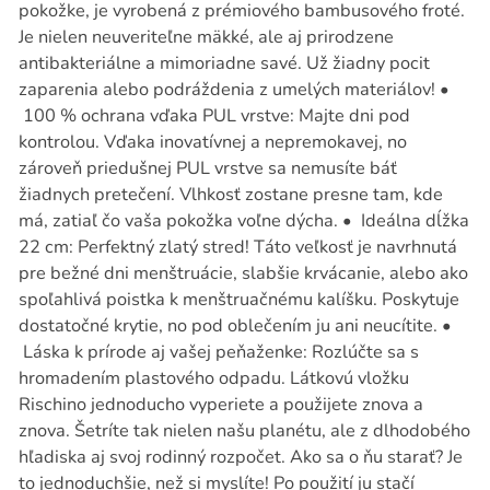
pokožke, je vyrobená z prémiového bambusového froté.
Je nielen neuveriteľne mäkké, ale aj prirodzene
antibakteriálne a mimoriadne savé. Už žiadny pocit
zaparenia alebo podráždenia z umelých materiálov! •
100 % ochrana vďaka PUL vrstve: Majte dni pod
kontrolou. Vďaka inovatívnej a nepremokavej, no
zároveň priedušnej PUL vrstve sa nemusíte báť
žiadnych pretečení. Vlhkosť zostane presne tam, kde
má, zatiaľ čo vaša pokožka voľne dýcha. • Ideálna dĺžka
22 cm: Perfektný zlatý stred! Táto veľkosť je navrhnutá
pre bežné dni menštruácie, slabšie krvácanie, alebo ako
spoľahlivá poistka k menštruačnému kalíšku. Poskytuje
dostatočné krytie, no pod oblečením ju ani neucítite. •
Láska k prírode aj vašej peňaženke: Rozlúčte sa s
hromadením plastového odpadu. Látkovú vložku
Rischino jednoducho vyperiete a použijete znova a
znova. Šetríte tak nielen našu planétu, ale z dlhodobého
hľadiska aj svoj rodinný rozpočet. Ako sa o ňu starať? Je
to jednoduchšie, než si myslíte! Po použití ju stačí