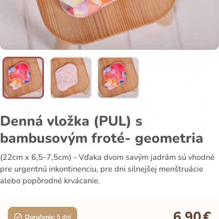
Denná vložka (PUL) s
bambusovým froté- geometria
(22cm x 6,5-7,5cm) - Vďaka dvom savým jadrám sú vhodné
pre urgentnú inkontinenciu, pre dni silnejšej menštruácie
alebo popôrodné krvácanie.
6,90
€
Doručenie:
5 dní