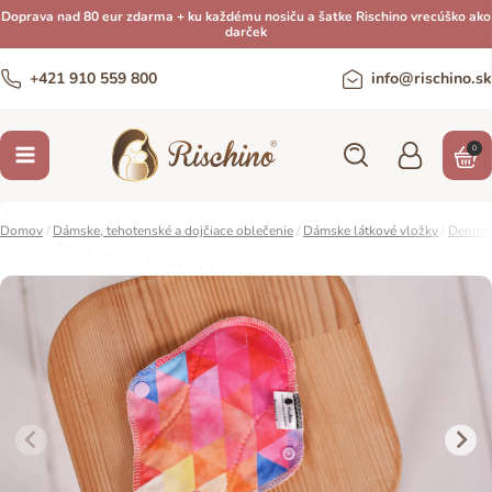
Doprava nad 80 eur zdarma + ku každému nosiču a šatke Rischino vrecúško ako
darček
+421 910 559 800
info@rischino.sk
0
Domov
/
Dámske, tehotenské a dojčiace oblečenie
/
Dámske látkové vložky
/
Denné 