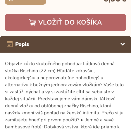
VLOŽIŤ DO KOŠÍKA
Popis
Objavte kúzlo skutočného pohodlia: Látková denná
vložka Rischino (22 cm) Hľadáte zdravšiu,
ekologickejšiu a neporovnateľne pohodlnejšiu
alternatívu k bežným jednorazovým vložkám? Vaše telo
si zaslúži dýchať a vy si zaslúžite cítiť sa sebaisto v
každej situácii. Predstavujeme vám dámsku látkovú
dennú vložku od obľúbenej značky Rischino, ktorá
navždy zmení váš pohľad na ženskú intimitu. Prečo si ju
zamilujete hneď pri prvom použití? • Jemné a savé
bambusové froté: Dotyková vrstva, ktorá ide priamo k