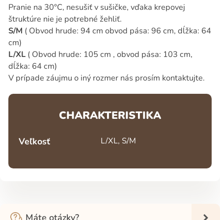
Pranie na 30°C, nesušiť v sušičke, vďaka krepovej
štruktúre nie je potrebné žehliť.
S/M
( Obvod hrude: 94 cm obvod pása: 96 cm, dĺžka: 64
cm)
L/XL
( Obvod hrude: 105 cm , obvod pása: 103 cm,
dĺžka: 64 cm)
V prípade záujmu o iný rozmer nás prosím kontaktujte.
CHARAKTERISTIKA
Veľkosť
L/XL, S/M
Máte otázky?