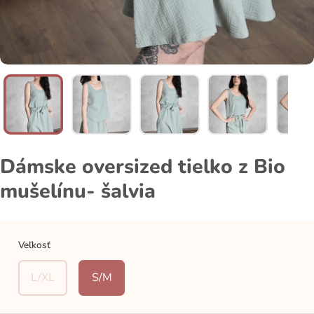
Dámske oversized tielko z Bio
mušelínu- šalvia
Veľkosť
L/XL
S/M