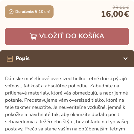
28,00
€
16,00
€
Doručenie:
5-10 dní
VLOŽIŤ DO KOŠÍKA
Popis
Dámske mušelínové oversized tielko Letné dni si pýtajú
voľnosť, ľahkosť a absolútne pohodlie. Zabudnite na
priliehavé materiály, ktoré vás obmedzujú, a nepríjemné
potenie. Predstavujeme vám oversized tielko, ktoré na
tele takmer neucítite. Je neuveriteľne vzdušné, jemné k
pokožke a navrhnuté tak, aby okamžite dodalo pocit
sebavedomia a ležérneho štýlu, bez ohľadu na typ vašej
postavy. Prečo sa stane vaším najobľúbenejším letným