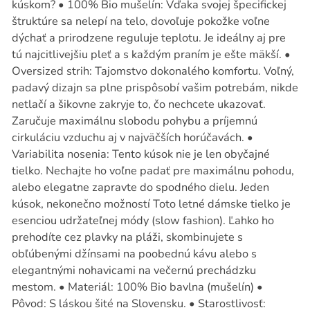
kúskom? • 100% Bio mušelín: Vďaka svojej špecifickej
štruktúre sa nelepí na telo, dovoľuje pokožke voľne
dýchať a prirodzene reguluje teplotu. Je ideálny aj pre
tú najcitlivejšiu pleť a s každým praním je ešte mäkší. •
Oversized strih: Tajomstvo dokonalého komfortu. Voľný,
padavý dizajn sa plne prispôsobí vašim potrebám, nikde
netlačí a šikovne zakryje to, čo nechcete ukazovať.
Zaručuje maximálnu slobodu pohybu a príjemnú
cirkuláciu vzduchu aj v najväčších horúčavách. •
Variabilita nosenia: Tento kúsok nie je len obyčajné
tielko. Nechajte ho voľne padať pre maximálnu pohodu,
alebo elegatne zapravte do spodného dielu. Jeden
kúsok, nekonečno možností Toto letné dámske tielko je
esenciou udržateľnej módy (slow fashion). Ľahko ho
prehodíte cez plavky na pláži, skombinujete s
obľúbenými džínsami na poobednú kávu alebo s
elegantnými nohavicami na večernú prechádzku
mestom. • Materiál: 100% Bio bavlna (mušelín) •
Pôvod: S láskou šité na Slovensku. • Starostlivosť: