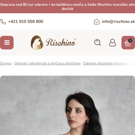
Doprava nad 80 eur zdarma + ku každému nosiču a šatke Rischino vrecúško ako
darček
+421 910 559 800
info@rischino.sk
0
Domov
/
Dámske, tehotenské a dojčiace oblečenie
/
Dámske oblečenie (bambus, Bio