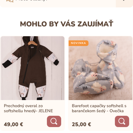
MOHLO BY VÁS ZAUJÍMAŤ
NOVINKA
Prechodný overal zo
Barefoot capačky softshell s
softshellu hnedý- JELENE
barančekom šedý - Ovečka
49,00
€
25,00
€