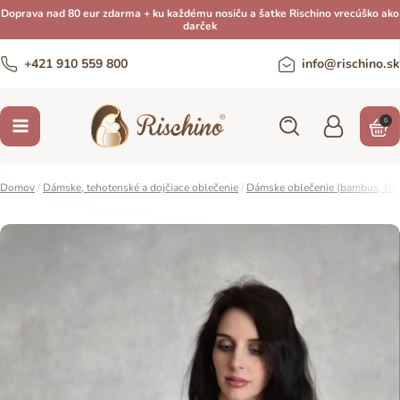
Doprava nad 80 eur zdarma + ku každému nosiču a šatke Rischino vrecúško ako
darček
+421 910 559 800
info@rischino.sk
0
Domov
/
Dámske, tehotenské a dojčiace oblečenie
/
Dámske oblečenie (bambus, Bio