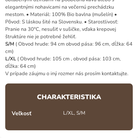
elegantnými nohavicami na večernú prechádzku
mestom. • Materiál: 100% Bio bavlna (mušelín) •
Pôvod: S láskou šité na Slovensku. • Starostlivosť:
Pranie na 30°C, nesušiť v sušičke, vďaka krepovej
štruktúre nie je potrebné žehliť.
S/M
( Obvod hrude: 94 cm obvod pása: 96 cm, dĺžka: 64
cm)
L/XL
( Obvod hrude: 105 cm , obvod pása: 103 cm,
dĺžka: 64 cm)
V prípade záujmu o iný rozmer nás prosím kontaktujte.
CHARAKTERISTIKA
Veľkosť
L/XL, S/M