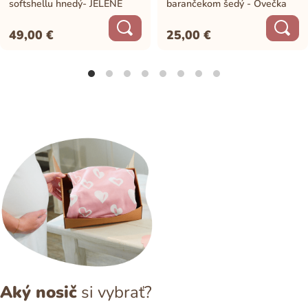
softshellu hnedý- JELENE
barančekom šedý - Ovečka
49,00
€
25,00
€
Aký nosič
si vybrať?