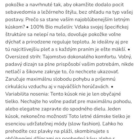
pokožke a navrhnuté tak, aby okamžite dodalo pocit
sebavedomia a ležérneho štýlu, bez ohľadu na typ vašej
postavy. Prečo sa stane vaším najobľúbenejším letným
kúskom? • 100% Bio mušelín: Vďaka svojej špecifickej
štruktúre sa nelepí na telo, dovoľuje pokožke voľne
dýchať a prirodzene reguluje teplotu. Je ideálny aj pre
tú najcitlivejšiu pleť a s každým praním je ešte mäkší. •
Oversized strih: Tajomstvo dokonalého komfortu. Voľný,
padavý dizajn sa plne prispôsobí vašim potrebám, nikde
netlačí a šikovne zakryje to, čo nechcete ukazovať.
Zaručuje maximálnu slobodu pohybu a príjemnú
cirkuláciu vzduchu aj v najväčších horúčavách. •
Variabilita nosenia: Tento kúsok nie je len obyčajné
tielko. Nechajte ho voľne padať pre maximálnu pohodu,
alebo elegatne zapravte do spodného dielu. Jeden
kúsok, nekonečno možností Toto letné dámske tielko je
esenciou udržateľnej módy (slow fashion). Ľahko ho
prehodíte cez plavky na pláži, skombinujete s
obľúbenými džínsami na poobednú kávu alebo s