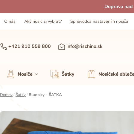
Doprava nad 
O nás
Aký nosič si vybrať?
Sprievodca nastavením nosiča
+421 910 559 800
info@rischino.sk
Nosiče
Šatky
Nosičské obleč
Domov
/
Šatky
/
Blue sky - ŠATKA