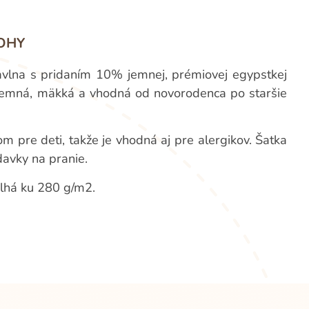
OHY
vlna s pridaním 10% jemnej, prémiovej egypstkej
a jemná, mäkká a vhodná od novorodenca po staršie
om pre deti, takže je vhodná aj pre alergikov. Šatka
avky na pranie.
plhá ku 280 g/m2.