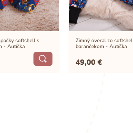
ell s
Zimný overal zo softshellu s
barančekom - Autíčka
49,00
€