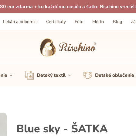
80 eur zdarma + ku každému nosiču a šatke Rischino vrecúš
Lekári a odborníci
Certifikáty
Foto
Médiá
Blog
Zá
enie
Detský textil
Detské oblečenie
Blue sky - ŠATKA