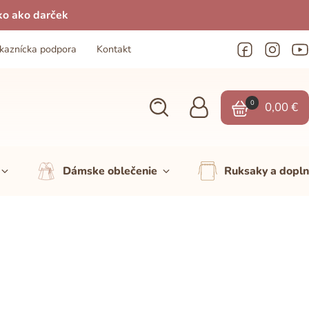
ko ako darček
kaznícka podpora
Kontakt
0
0,00
€
Dámske oblečenie
Ruksaky a dopl