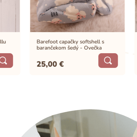
Barefoot capačky softshell s
Zimný over
barančekom šedý - Ovečka
baranček
25,00
€
49,00