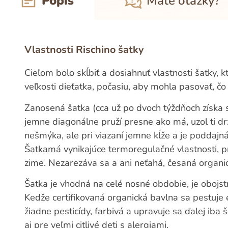
Popis
Máte otázky?
Vlastnosti Rischino šatky
Cieľom bolo skĺbiť a dosiahnuť vlastnosti šatky, k
veľkosti dieťatka, počasiu, aby mohla pasovať, č
Zanosená šatka (cca už po dvoch týždňoch získa sv
jemne diagonálne pruží presne ako má, uzol ti dr
nešmýka, ale pri viazaní jemne kĺže a je poddajná,
Šatkamá vynikajúce termoregulačné vlastnosti, pr
zime. Nezarezáva sa a ani neťahá, česaná organic
Šatka je vhodná na celé nosné obdobie, je obojst
Kedže certifikovaná organická bavlna sa pestuj
žiadne pesticídy, farbivá a upravuje sa ďalej iba
aj pre veľmi citlivé deti s alergiami.