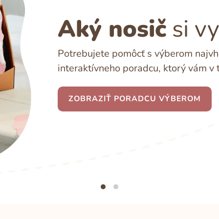
Aký nosič
si v
Potrebujete pomôcť s výberom najvho
interaktívneho poradcu, ktorý vám v 
ZOBRAZIŤ PORADCU VÝBEROM