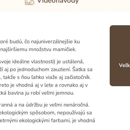
Videonávody
toré budú, čo najuniverzálnejšie ku
o najširšiemu množstvu mamičiek.
oje ideálne vlastnosti) je ustálená,
Veľk
ží aj po jednoduchom zauzlení. Šatka sa
 takže s ňou ľahko viaže aj začiatočník.
eto je vhodná aj v lete a rovnako aj v
ká bavlna ju robí veľmi jemnou.
ranná a na údržbu je veľmi nenáročná.
e ekologickým spôsobom, nepoužívajú sa
 šetrnými ekologickými farbami, je vhodná