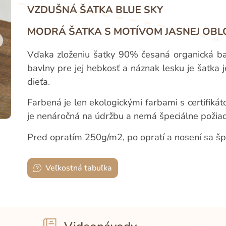
VZDUŠNÁ ŠATKA BLUE SKY
MODRÁ ŠATKA S MOTÍVOM JASNEJ OBL
Vďaka zloženiu šatky 90% česaná organická ba
bavlny pre jej hebkosť a náznak lesku je šatk
dieťa.
Farbená je len ekologickými farbami s certifikát
je nenáročná na údržbu a nemá špeciálne požiad
Pred opratím 250g/m2, po opratí a nosení sa š
Veľkostná tabuľka