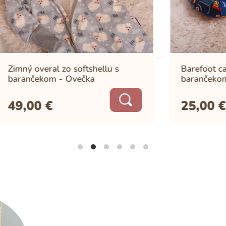
al zo softshellu s
Barefoot capačky softsh
om - Ovečka
barančekom - Autíčka
€
25,00
€