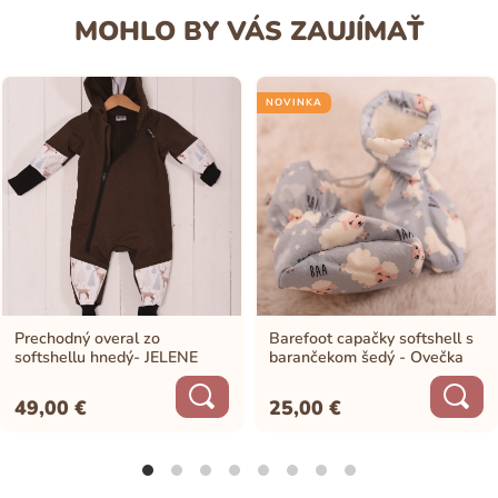
MOHLO BY VÁS ZAUJÍMAŤ
NOVINKA
Prechodný overal zo
Barefoot capačky softshell s
softshellu hnedý- JELENE
barančekom šedý - Ovečka
49,00
€
25,00
€