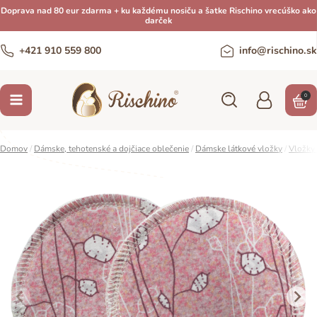
Doprava nad 80 eur zdarma + ku každému nosiču a šatke Rischino vrecúško ako
darček
+421 910 559 800
info@rischino.sk
0
Domov
/
Dámske, tehotenské a dojčiace oblečenie
/
Dámske látkové vložky
/
Vložky 