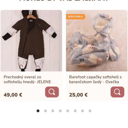
NOVINKA
Prechodný overal zo
Barefoot capačky softshell s
softshellu hnedý- JELENE
barančekom šedý - Ovečka
49,00
€
25,00
€