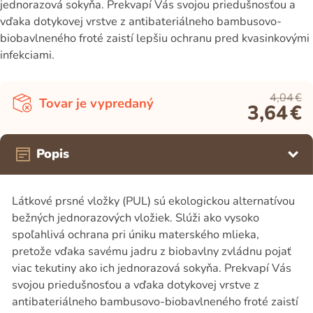
jednorazová sokyňa. Prekvapí Vás svojou priedušnosťou a
vďaka dotykovej vrstve z antibateriálneho bambusovo-
biobavlneného froté zaistí lepšiu ochranu pred kvasinkovými
infekciami.
4,04
€
Tovar je vypredaný
3,64
€
Popis
Látkové prsné vložky (PUL) sú ekologickou alternatívou
bežných jednorazových vložiek. Slúži ako vysoko
spoľahlivá ochrana pri úniku materského mlieka,
pretože vďaka savému jadru z biobavlny zvládnu pojať
viac tekutiny ako ich jednorazová sokyňa. Prekvapí Vás
svojou priedušnosťou a vďaka dotykovej vrstve z
antibateriálneho bambusovo-biobavlneného froté zaistí