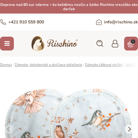
Doprava nad 80 eur zdarma + ku každému nosiču a šatke Rischino vrecúško ako
darček
+421 910 559 800
info@rischino.sk
0
Domov
/
Dámske, tehotenské a dojčiace oblečenie
/
Dámske látkové vložky
/
Vložky 