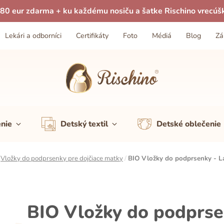
80 eur zdarma + ku každému nosiču a šatke Rischino vrecúš
Lekári a odborníci
Certifikáty
Foto
Médiá
Blog
Zá
enie
Detský textil
Detské oblečenie
/
Vložky do podprsenky pre dojčiace matky
/
BIO Vložky do podprsenky - L
BIO Vložky do podprse