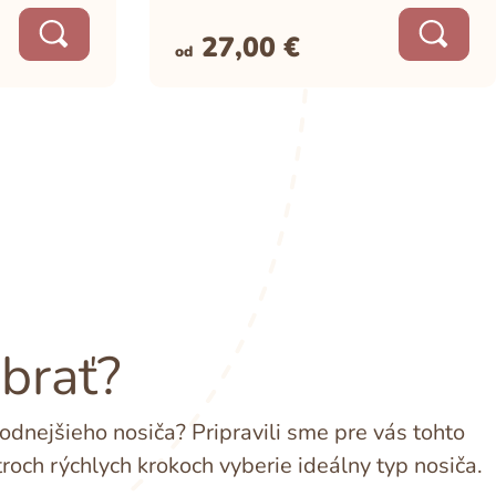
27,00
€
od
ybrať?
dnejšieho nosiča? Pripravili sme pre vás tohto
troch rýchlych krokoch vyberie ideálny typ nosiča.