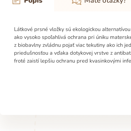
Popis
Máte otázky?
Látkové prsné vložky sú ekologickou alternatívou
ako vysoko spoľahlivá ochrana pri úniku maters
z biobavlny zvládnu pojať viac tekutiny ako ich 
priedušnosťou a vďaka dotykovej vrstve z antib
froté zaistí lepšiu ochranu pred kvasinkovými inf