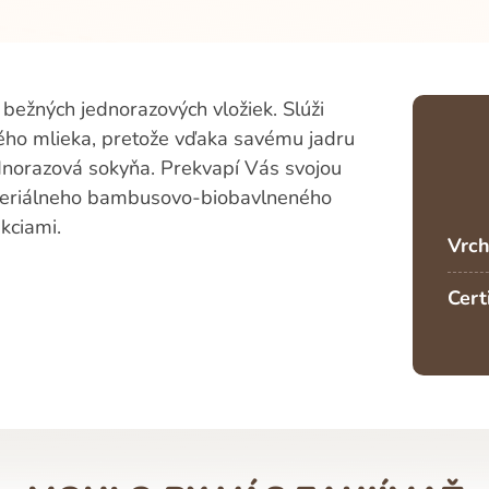
 bežných jednorazových vložiek. Slúži
kého mlieka, pretože vďaka savému jadru
jednorazová sokyňa. Prekvapí Vás svojou
ateriálneho bambusovo-biobavlneného
ekciami.
Vrch
Cert