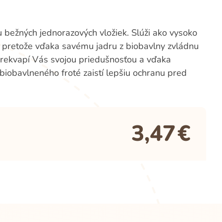
u bežných jednorazových vložiek. Slúži ako vysoko
, pretože vďaka savému jadru z biobavlny zvládnu
 Prekvapí Vás svojou priedušnosťou a vďaka
iobavlneného froté zaistí lepšiu ochranu pred
3,47
€