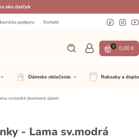
ko ako darček
kaznícka podpora
Kontakt
0
0,00
€
Dámske oblečenie
Ruksaky a dopl
ama sv.modrá (bavlnený úplet)
nky - Lama sv.modrá