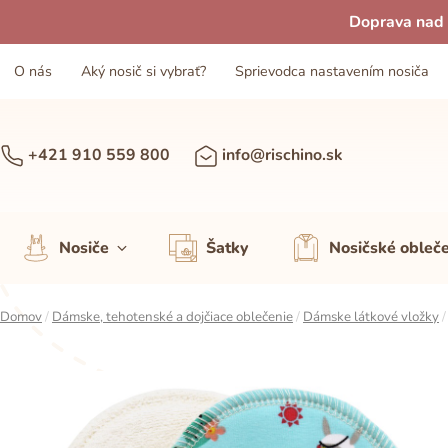
Doprava nad 
O nás
Aký nosič si vybrať?
Sprievodca nastavením nosiča
+421 910 559 800
info@rischino.sk
Nosiče
Šatky
Nosičské obleč
Domov
/
Dámske, tehotenské a dojčiace oblečenie
/
Dámske látkové vložky