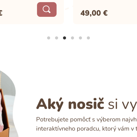
€
49,00
€
Aký nosič
si v
Potrebujete pomôcť s výberom najvho
interaktívneho poradcu, ktorý vám v 