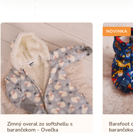
NOVINKA
Zimný overal zo softshellu s
Barefoot c
barančekom - Ovečka
barančeko