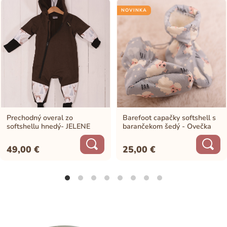
NOVINKA
Prechodný overal zo
Barefoot capačky softshell s
softshellu hnedý- JELENE
barančekom šedý - Ovečka
49,00
€
25,00
€