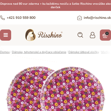
Doprava nad 80 eur zdarma + ku každému nosiču a šatke Rischino vrecúško ako
darček
+421 910 559 800
info@rischino.sk
0
Domov
/
Dámske, tehotenské a dojčiace oblečenie
/
Dámske látkové vložky
/
Vložky 