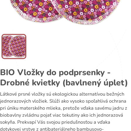
BIO Vložky do podprsenky -
Drobné kvietky (bavlnený úplet)
Látkové prsné vložky sú ekologickou alternatívou bežných
jednorazových vložiek. Slúži ako vysoko spoľahlivá ochrana
pri úniku materského mlieka, pretože vďaka savému jadru z
biobavlny zvládnu pojať viac tekutiny ako ich jednorazová
sokyňa. Prekvapí Vás svojou priedušnosťou a vďaka
dotykovej vrstve z antibateriálneho bambusovo-