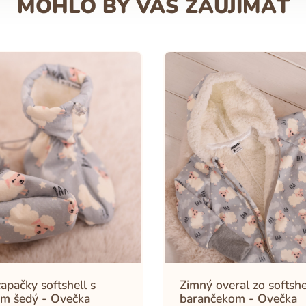
MOHLO BY VÁS ZAUJÍMAŤ
apačky softshell s
Zimný overal zo softshe
m šedý - Ovečka
barančekom - Ovečka