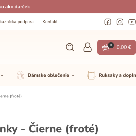
ko ako darček
kaznícka podpora
Kontakt
0
0,00
€
Dámske oblečenie
Ruksaky a dopl
erne (froté)
ky - Čierne (froté)