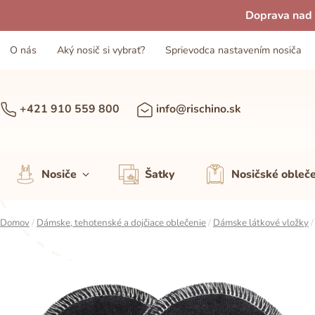
Doprava nad 
O nás
Aký nosič si vybrať?
Sprievodca nastavením nosiča
+421 910 559 800
info@rischino.sk
Nosiče
Šatky
Nosičské obleč
Domov
/
Dámske, tehotenské a dojčiace oblečenie
/
Dámske látkové vložky