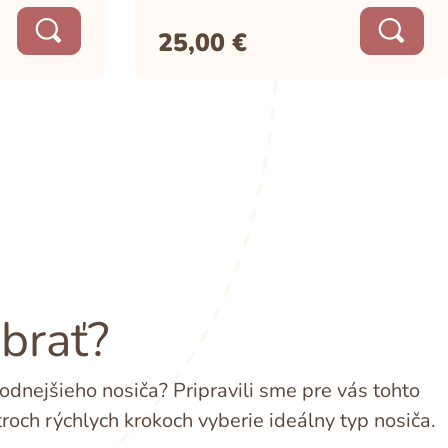
25,00
€
ybrať?
dnejšieho nosiča? Pripravili sme pre vás tohto
troch rýchlych krokoch vyberie ideálny typ nosiča.