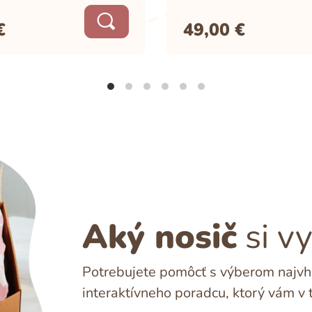
€
49,00
€
Aký nosič
si v
Potrebujete pomôcť s výberom najvho
interaktívneho poradcu, ktorý vám v 