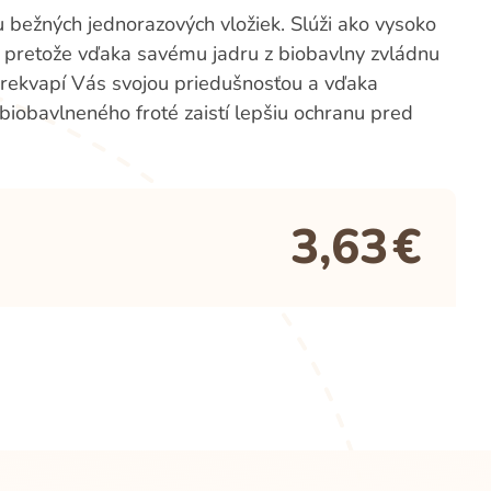
u bežných jednorazových vložiek. Slúži ako vysoko
, pretože vďaka savému jadru z biobavlny zvládnu
 Prekvapí Vás svojou priedušnosťou a vďaka
iobavlneného froté zaistí lepšiu ochranu pred
3,63
€