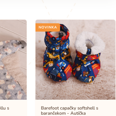
NOVINKA
llu s
Barefoot capačky softshell s
barančekom - Autíčka