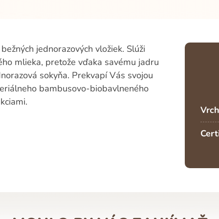
 bežných jednorazových vložiek. Slúži
kého mlieka, pretože vďaka savému jadru
jednorazová sokyňa. Prekvapí Vás svojou
ateriálneho bambusovo-biobavlneného
ekciami.
Vrch
Cert