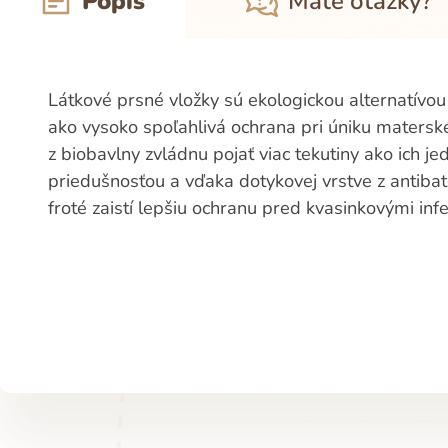
Popis
Máte otázky?
Látkové prsné vložky sú ekologickou alternatívou
ako vysoko spoľahlivá ochrana pri úniku maters
z biobavlny zvládnu pojať viac tekutiny ako ich 
priedušnosťou a vďaka dotykovej vrstve z antib
froté zaistí lepšiu ochranu pred kvasinkovými inf