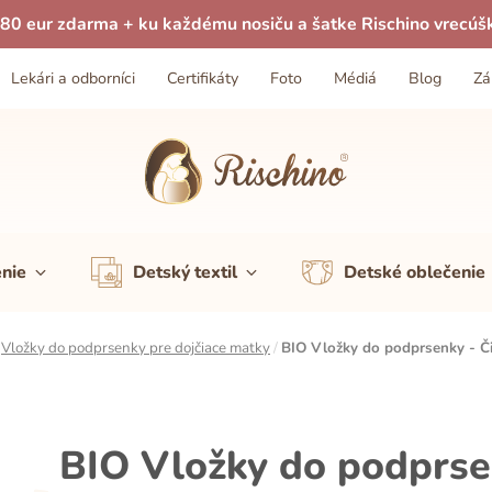
80 eur zdarma + ku každému nosiču a šatke Rischino vrecúš
Lekári a odborníci
Certifikáty
Foto
Médiá
Blog
Zá
enie
Detský textil
Detské oblečenie
/
Vložky do podprsenky pre dojčiace matky
/
BIO Vložky do podprsenky - Či
BIO Vložky do podprsen