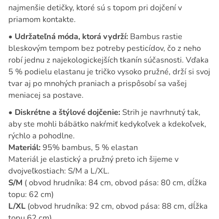
najmenšie detičky, ktoré sú s topom pri dojčení v
priamom kontakte.
•
Udržateľná móda, ktorá vydrží:
Bambus rastie
bleskovým tempom bez potreby pesticídov, čo z neho
robí jednu z najekologickejších tkanín súčasnosti. Vďaka
5 % podielu elastanu je tričko vysoko pružné, drží si svoj
tvar aj po mnohých praniach a prispôsobí sa vašej
meniacej sa postave.
•
Diskrétne a štýlové dojčenie:
Strih je navrhnutý tak,
aby ste mohli bábätko nakŕmiť kedykoľvek a kdekoľvek,
rýchlo a pohodlne.
Materiál:
95% bambus, 5 % elastan
Materiál je elastický a pružný preto ich šijeme v
dvojveľkostiach: S/M a L/XL.
S/M
( obvod hrudníka: 84 cm, obvod pása: 80 cm, dĺžka
topu: 62 cm)
L/XL
(obvod hrudníka: 92 cm, obvod pása: 88 cm, dĺžka
topu 62 cm)