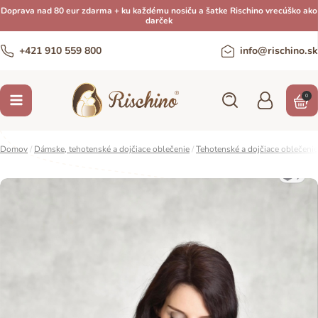
Doprava nad 80 eur zdarma + ku každému nosiču a šatke Rischino vrecúško ako
darček
+421 910 559 800
info@rischino.sk
0
Domov
/
Dámske, tehotenské a dojčiace oblečenie
/
Tehotenské a dojčiace oblečeni