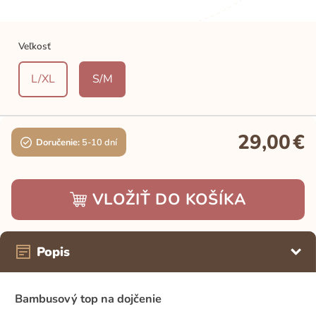
Veľkosť
L/XL
S/M
29,00
€
Doručenie:
5-10 dní
VLOŽIŤ DO KOŠÍKA
Popis
Bambusový top na dojčenie