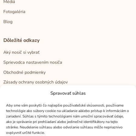
Médiá
Fotogaléria
Blog
Dôležité odkazy
Aký nosič si vybrať
Sprievodca nastavením nosiča
Obchodné podmienky
Zásady ochrany osobných údajov
Reklamačný poriadok
Spravovať súhlas
Cookies
Aby sme vám poskytli čo najlepšie používateľské skúsenosti, používame
technológie ako súbory cookie na ukladanie a/alebo prístup k informáciám o
zariadení. Súhlas s týmito technológiami nám umožní spracovávať údaje,
Kontakt
ako je správanie pri prehliadaní alebo jedinečné identifikátory na tejto
stránke. Neudelenie súhlasu alebo odvolanie súhlasu môže nepriaznivo
Kontakt
ovplyvniť určité funkcie.