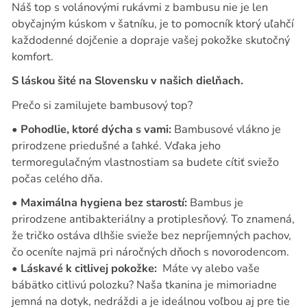
Náš top s volánovými rukávmi z bambusu nie je len
obyčajným kúskom v šatníku, je to pomocník ktorý uľahčí
každodenné dojčenie a dopraje vašej pokožke skutočný
komfort.
S láskou šité na Slovensku v našich dielňach.
Prečo si zamilujete bambusový top?
•
Pohodlie, ktoré dýcha s vami:
Bambusové vlákno je
prirodzene priedušné a ľahké. Vďaka jeho
termoregulačným vlastnostiam sa budete cítiť sviežo
počas celého dňa.
•
Maximálna hygiena bez starostí:
Bambus je
prirodzene antibakteriálny a protiplesňový. To znamená,
že tričko ostáva dlhšie svieže bez nepríjemných pachov,
čo oceníte najmä pri náročných dňoch s novorodencom.
•
Láskavé k citlivej pokožke:
Máte vy alebo vaše
bábätko citlivú polozku? Naša tkanina je mimoriadne
jemná na dotyk, nedráždi a je ideálnou voľbou aj pre tie